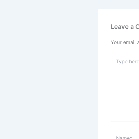
Leave a
Your email 
Type
here..
Name*