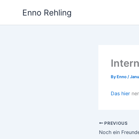
Skip
Enno Rehling
to
content
Inter
By
Enno
/
Janu
Das hier
nen
PREVIOUS
Noch ein Freund