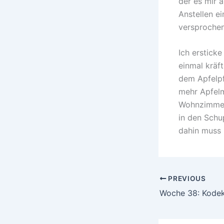
der es mir 
Anstellen ei
versprochen,
Ich erstick
einmal kräft
dem Apfelpf
mehr Apfel
Wohnzimmer 
in den Schu
dahin muss 
PREVIOUS
Woche 38: Kode