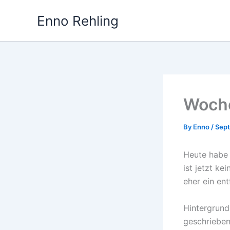
Skip
Enno Rehling
to
content
Woche
By
Enno
/
Sept
Heute habe 
ist jetzt k
eher ein ent
Hintergrund
geschrieben