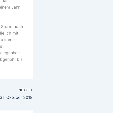
h das
 einem Jahr
r Sturm noch
ie ich mit
 zu immer
s
Gelegenheit
bgeholt, bis
.
NEXT
T Oktober 2018