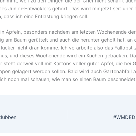
abnimmt, weil zu den Dingen die der Chef nicht schafft auc
nes Junior-Entwicklers gehört. Das wird mir jetzt seit über
 dass ich eine Entlastung kriegen soll.
e in Äpfeln, besonders nachdem am letzten Wochenende de
ig am Baum gerüttelt und auch die herunter geholt hat, an d
lücker nicht dran komme. Ich verarbeite also das Fallobst
mus, und dieses Wochenende wird ein Kuchen gebacken. Da
steht derweil voll mit Kartons voller guter Äpfel, die bei 
ppen gelagert werden sollen. Bald wird auch Gartenabfall a
ich noch mal schauen, wie man so einen Baum beschneidet
klubben
#WMDEDG