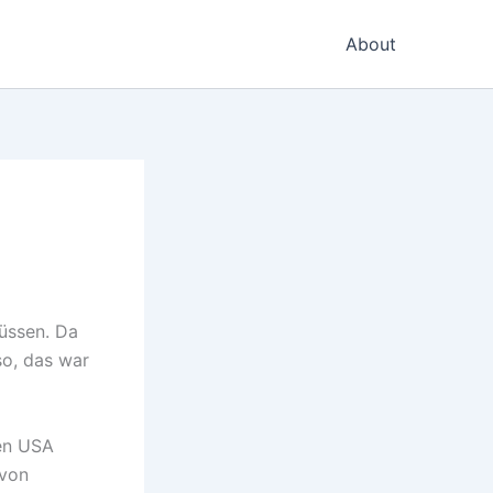
About
üssen. Da
so, das war
en USA
 von