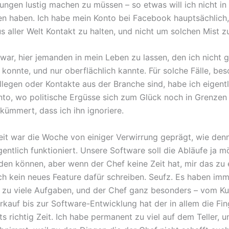
ungen lustig machen zu müssen – so etwas will ich nicht in
 haben. Ich habe mein Konto bei Facebook hauptsächlich
 aller Welt Kontakt zu halten, und nicht um solchen Mist zu
 war, hier jemanden in mein Leben zu lassen, den ich nicht 
 konnte, und nur oberflächlich kannte. Für solche Fälle, be
llegen oder Kontakte aus der Branche sind, habe ich eigent
nto, wo politische Ergüsse sich zum Glück noch in Grenzen 
kümmert, dass ich ihn ignoriere.
eit war die Woche von einiger Verwirrung geprägt, wie den
entlich funktioniert. Unsere Software soll die Abläufe ja m
den können, aber wenn der Chef keine Zeit hat, mir das zu 
ch kein neues Feature dafür schreiben. Seufz. Es haben imm
a zu viele Aufgaben, und der Chef ganz besonders – vom K
kauf bis zur Software-Entwicklung hat der in allem die Fing
ts richtig Zeit. Ich habe permanent zu viel auf dem Teller, 