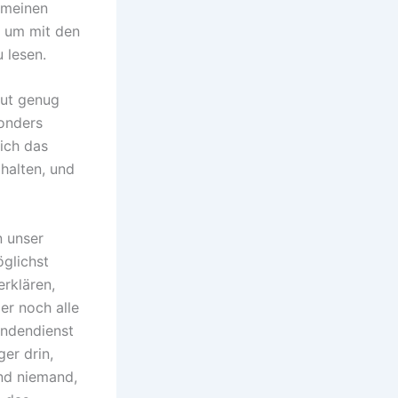
 meinen
, um mit den
 lesen.
gut genug
sonders
lich das
halten, und
n unser
öglichst
erklären,
er noch alle
undendienst
er drin,
und niemand,