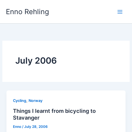
Skip
Enno Rehling
to
content
July 2006
,
Cycling
Norway
Things I learnt from bicycling to
Stavanger
Enno
/
July 28, 2006