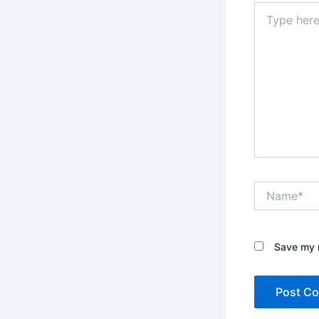
Type
here..
Name*
Save my n