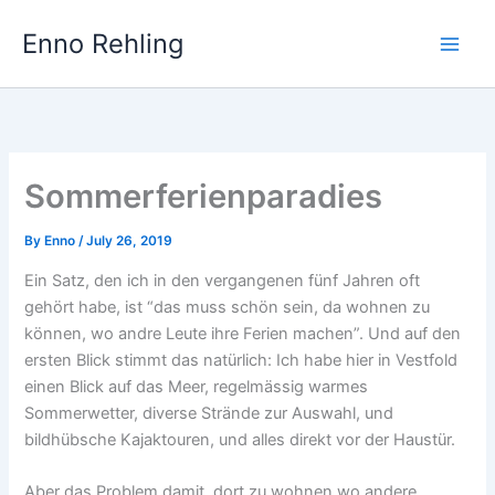
Skip
Enno Rehling
to
content
Sommerferienparadies
By
Enno
/
July 26, 2019
Ein Satz, den ich in den vergangenen fünf Jahren oft
gehört habe, ist “das muss schön sein, da wohnen zu
können, wo andre Leute ihre Ferien machen”. Und auf den
ersten Blick stimmt das natürlich: Ich habe hier in Vestfold
einen Blick auf das Meer, regelmässig warmes
Sommerwetter, diverse Strände zur Auswahl, und
bildhübsche Kajaktouren, und alles direkt vor der Haustür.
Aber das Problem damit, dort zu wohnen wo andere